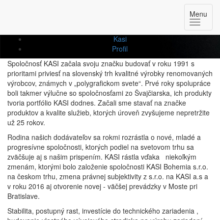
Profil
Menu
Kasi
Profil
Spoločnosť KASI začala svoju značku budovať v roku 1991 s
prioritami priviesť na slovenský trh kvalitné výrobky renomovaných
výrobcov, známych v „polygrafickom svete“. Prvé roky spolupráce
boli takmer výlučne so spoločnosťami zo Švajčiarska, ich produkty
tvoria portfólio KASI dodnes. Začali sme stavať na značke
produktov a kvalite služieb, ktorých úroveň zvyšujeme nepretržite
už 25 rokov.
Rodina našich dodávateľov sa rokmi rozrástla o nové, mladé a
progresívne spoločnosti, ktorých podiel na svetovom trhu sa
zväčšuje aj s našim prispením. KASI rástla vďaka niekoľkým
zmenám, ktorými bolo založenie spoločnosti KASI Bohemia s.r.o.
na českom trhu, zmena právnej subjektivity z s.r.o. na KASI a.s a
v roku 2016 aj otvorenie novej - väčšej prevádzky v Moste pri
Bratislave.
Stabilita, postupný rast, investície do technického zariadenia ,