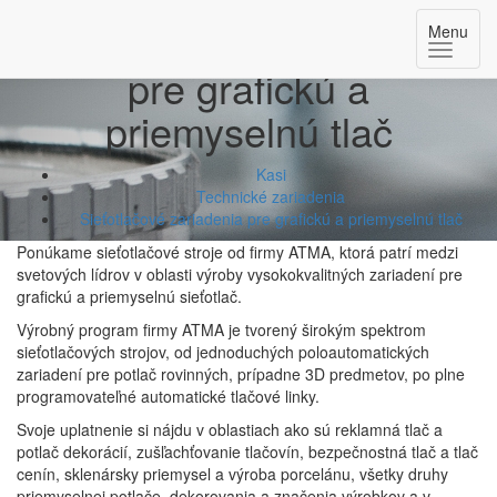
Sieťotlačové zariadenia
Menu
pre grafickú a
priemyselnú tlač
Kasi
Technické zariadenia
Sieťotlačové zariadenia pre grafickú a priemyselnú tlač
Ponúkame sieťotlačové stroje od firmy ATMA, ktorá patrí medzi
svetových lídrov v oblasti výroby vysokokvalitných zariadení pre
grafickú a priemyselnú sieťotlač.
Výrobný program firmy ATMA je tvorený širokým spektrom
sieťotlačových strojov, od jednoduchých poloautomatických
zariadení pre potlač rovinných, prípadne 3D predmetov, po plne
programovateľné automatické tlačové linky.
Svoje uplatnenie si nájdu v oblastiach ako sú reklamná tlač a
potlač dekorácií, zušľachťovanie tlačovín, bezpečnostná tlač a tlač
cenín, sklenársky priemysel a výroba porcelánu, všetky druhy
priemyselnej potlače, dekorovania a značenia výrobkov a v